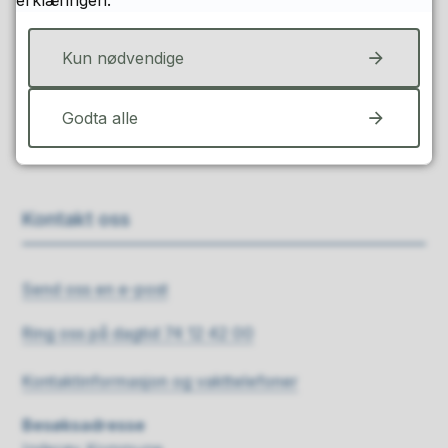
erklæringen.
Ja
Nei
Kun nødvendige
Godta alle
Kontakt oss
Send oss en e-post
Ring oss på dagtid 74 12 42 00
Kontaktinformasjon og vakttelefoner
Besøksadresse