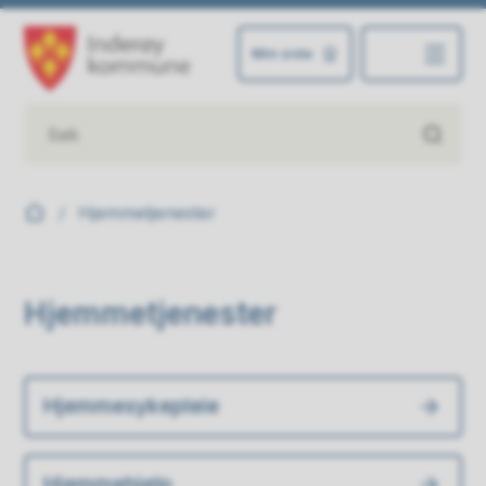
Min side
Inderøy kommune
Du er her:
Hjemmetjenester
Hjemmetjenester
Hjemmesykepleie
Hjemmehjelp