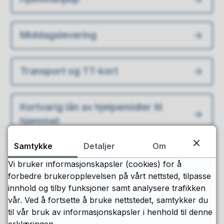
Middagslevering
Transport og TT-kort
Kortvarig lån av hjelpemidler til
hjemmet
Samtykke
Detaljer
Om
Kontaktinformasjon og vakttelefon
Vi bruker informasjonskapsler (cookies) for å
forbedre brukeropplevelsen på vårt nettsted, tilpasse
innhold og tilby funksjoner samt analysere trafikken
vår. Ved å fortsette å bruke nettstedet, samtykker du
Fant du det du lette etter?
til vår bruk av informasjonskapsler i henhold til denne