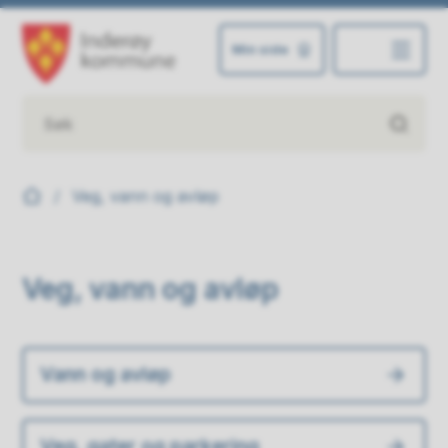
Min side
Inderøy kommune
Du er her:
Veg, vann og avløp
Veg, vann og avløp
Vann og avløp
Veg, gater og parkering