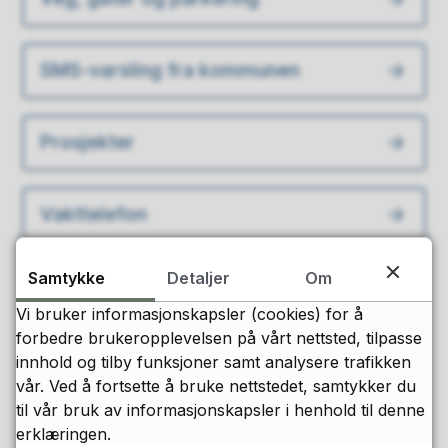
SMS-varsling fra kommunen
Prosjekter
Vakttelefon
Samtykke
Detaljer
Om
Meld feil på veg, vann eller gatelys
Vi bruker informasjonskapsler (cookies) for å
forbedre brukeropplevelsen på vårt nettsted, tilpasse
innhold og tilby funksjoner samt analysere trafikken
vår. Ved å fortsette å bruke nettstedet, samtykker du
Fant du det du lette etter?
til vår bruk av informasjonskapsler i henhold til denne
erklæringen.