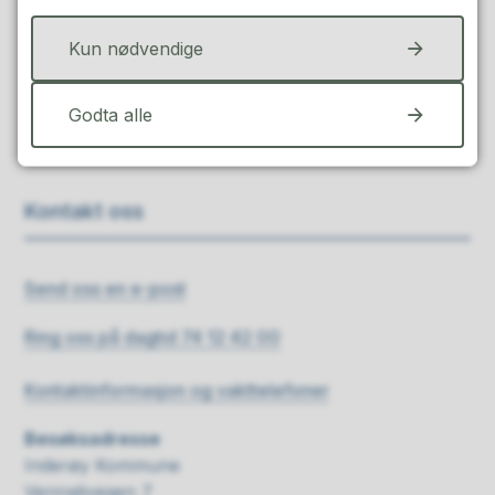
Ja
Nei
Kun nødvendige
Godta alle
Kontakt oss
Send oss en e-post
Ring oss på dagtid 74 12 42 00
Kontaktinformasjon og vakttelefoner
Besøksadresse
Inderøy Kommune
Vennalivegen 7