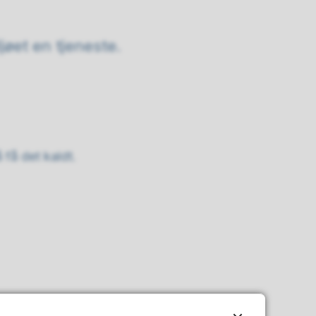
øet en tjeneste.
 få det kaldt.