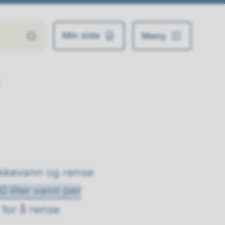
Min side
Meny
rikkevann og rense
0 liter vann per
 for å rense