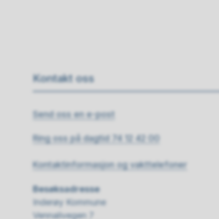
Kontakt oss
Send oss en e-post
Ring oss på dagtid 74 12 42 00
Kontaktinformasjon og vakttelefoner
Besøksadresse
Inderøy Kommune
Vennalivegen 7