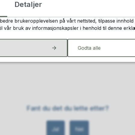
Detaljer
til å spare vann
bedre brukeropplevelsen på vårt nettsted, tilpasse innhold 
til vår bruk av informasjonskapsler i henhold til denne erkl
spare på naturressursene våre.
 også din egen strømregning.
Godta alle
ere bruk av kjemikalier, strøm og energi.
Fant du det du lette etter?
Ja
Nei