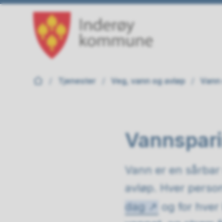
Inderøy kommune
Du er her:
Tjenester
Veg, vann og avløp
Vann 
Vannspari
Vann er en sårbar
avløp. Hver perso
dag
og for hver 