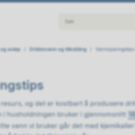
og avløp
Drikkevann og tilkobling
Vannsparingstips
ngstips
 resurs, og det er kostbart å produsere d
n i husholdningen bruker i gjennomsnitt
18
lite vann vi bruker går det med kjemikalier