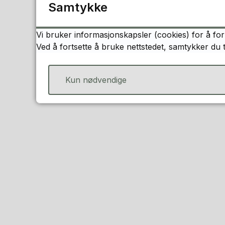
Samtykke
Gode grunner 
Vi bruker informasjonskapsler (cookies) for å for
Ved å fortsette å bruke nettstedet, samtykker du 
Miljøgevinst, vi må 
Redusere kostnader,
Kun nødvendige
Du bidrar til å redus