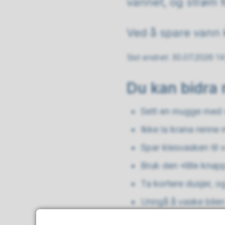
vannet, og strøm fo
Ved å spare vann 
Sist endret
30.07.2026 14
Du kan bidra 
Sett en mugge med va
Ikke la krana renne
Spar klesvasken til 
Bruk den «lille knap
Ta kortere dusjer, o
Unngå å vaske bilen 
Ikke vann plenen, o