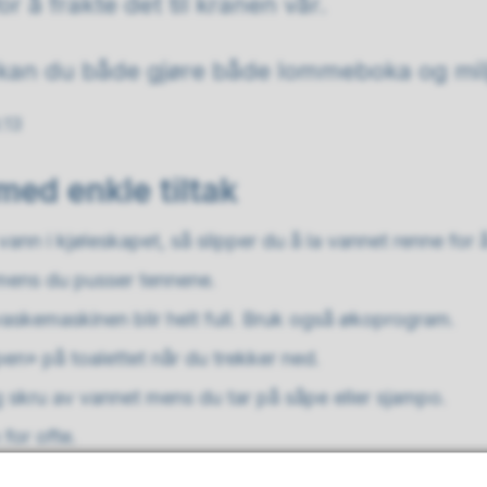
r å frakte det til kranen vår.
kan du både gjøre både lommeboka og milj
:13
med enkle tiltak
nn i kjøleskapet, så slipper du å la vannet renne for å
 mens du pusser tennene.
vaskemaskinen blir helt full. Bruk også økoprogram.
pen» på toalettet når du trekker ned.
g skru av vannet mens du tar på såpe eller sjampo.
for ofte.
g bruk kanne eller dryppslange for å vanne blomster.