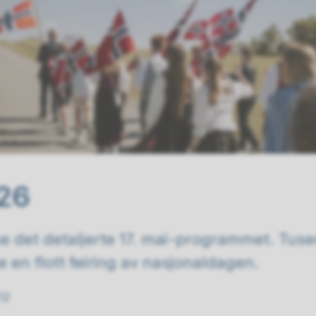
026
 det detaljerte 17. mai-programmet. Tusen
 en flott feiring av nasjonaldagen.
12