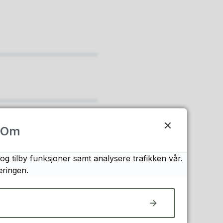
Om
og tilby funksjoner samt analysere trafikken vår.
æringen.