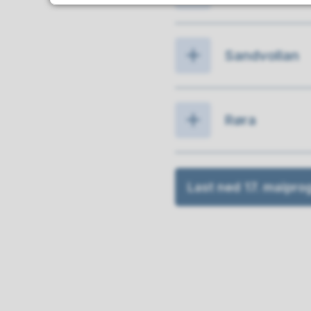
Sandvollan
Røra
Last ned 17. maipro