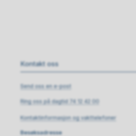
Kontakt oss
Send oss en e-post
Ring oss på dagtid 74 12 42 00
Kontaktinformasjon og vakttelefoner
Besøksadresse