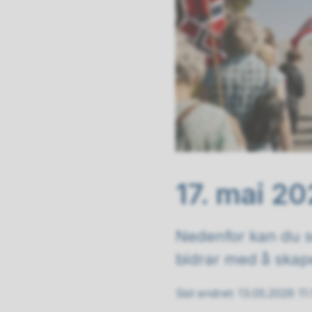
17. mai 2
Nedenfor kan du se
bidrar med å skape
Sist endret
13.05.2026 11: