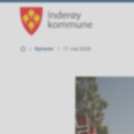
Inderøy kommune
Du er her:
Nyheter
17. mai 2026