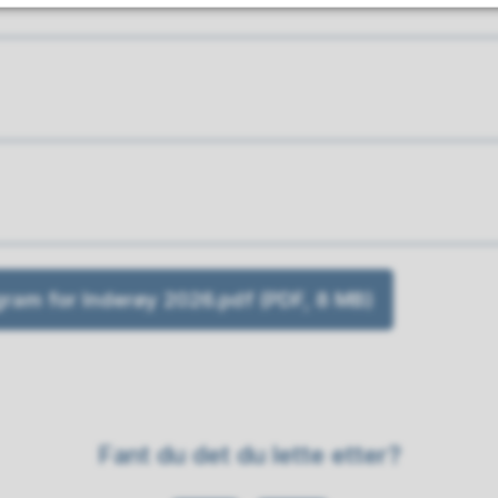
gram for Inderøy 2026.pdf
(PDF, 8 MB)
Fant du det du lette etter?