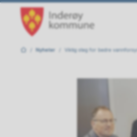
Inderøy kommune
Du er her:
Nyheter
Viktig steg for bedre vannforsy