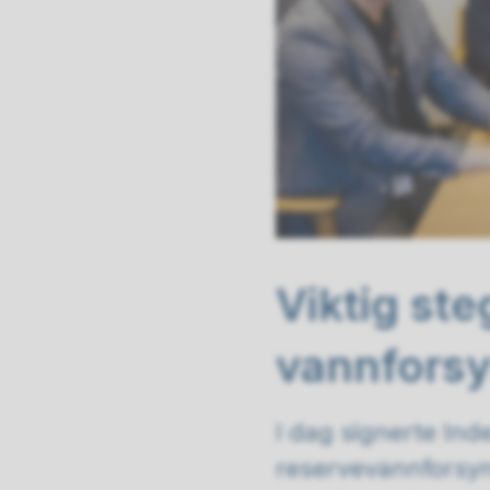
Viktig ste
vannforsy
I dag signerte I
reservevannforsyni