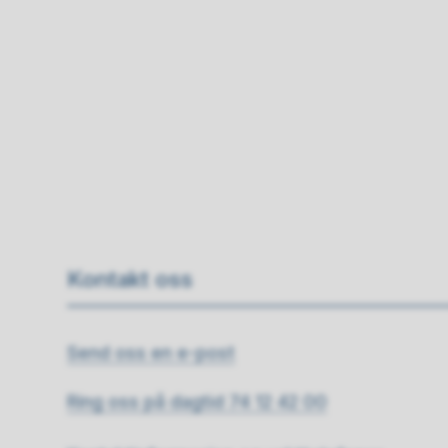
Kontakt oss
Send oss en e-post
Ring oss på dagtid 74 12 42 00