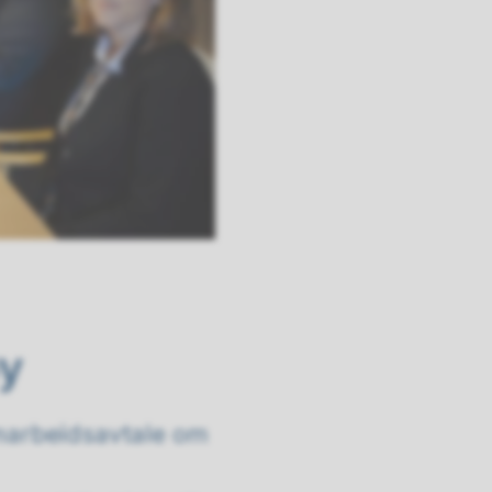
øy
marbeidsavtale om