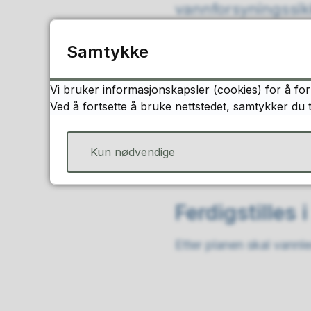
vannforsyningssikk
å sikre nok vann 
Samtykke
Sist endret
18.05.2026 14
Vi bruker informasjonskapsler (cookies) for å for
Tilbudskonku
Ved å fortsette å bruke nettstedet, samtykker du 
Forrige uke ble tilbudsk
Kun nødvendige
levere tilbud.
Ferdigstilles 
Etter planen skal vannl