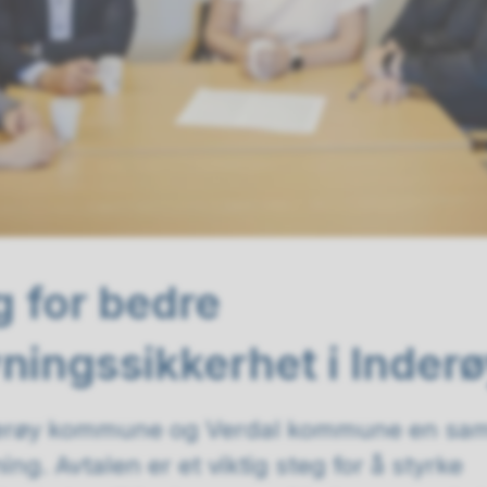
g for bedre
ningssikkerhet i Inder
nderøy kommune og Verdal kommune en sa
ng. Avtalen er et viktig steg for å styrke