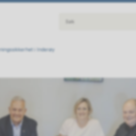
ningssikkerhet i Inderøy