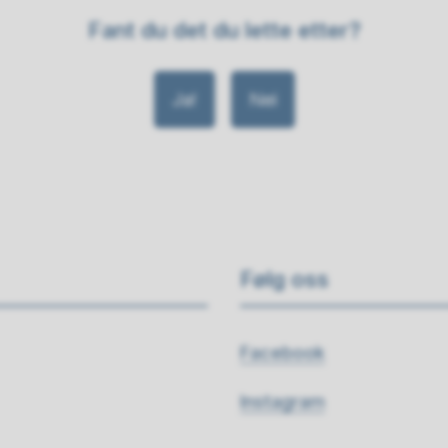
Fant du det du lette etter?
Ja
Nei
Følg oss
Facebook
Instagram