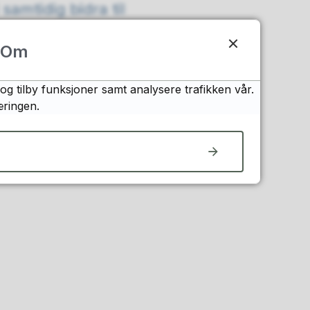
samtidig bidra til
Om
og tilby funksjoner samt analysere trafikken vår.
æringen.
er er invitert til å