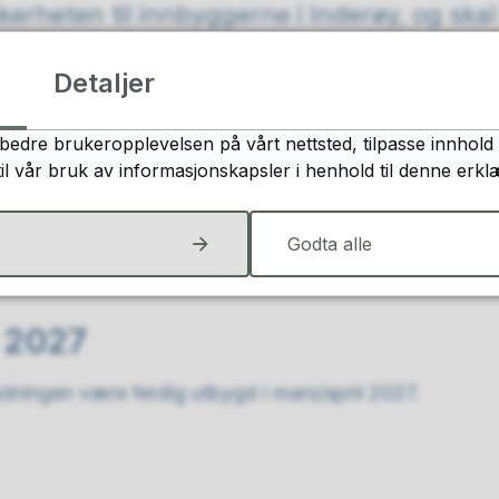
erheten til innbyggerne i Inderøy, og skal 
til næringsaktørene i kommunen.
Detaljer
:19
bedre brukeropplevelsen på vårt nettsted, tilpasse innhold 
rranse utlyst
til vår bruk av informasjonskapsler i henhold til denne erkl
onkurransen for ny vannledning lyst ut, og tre entreprenør
Godta alle
i 2027
edningen være ferdig utbygd i mars/april 2027.