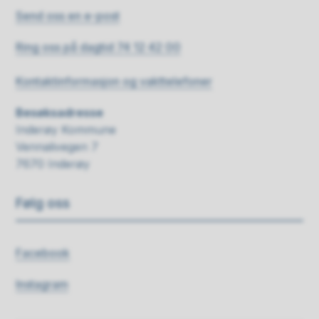
Send oss en e-post
Ring oss på dagtid 74 12 42 00
Kontaktinformasjon og vakttelefoner
Besøksadresse
Inderøy Kommune
Vennalivegen 7
7670 Inderøy
Følg oss
Facebook
Instagram