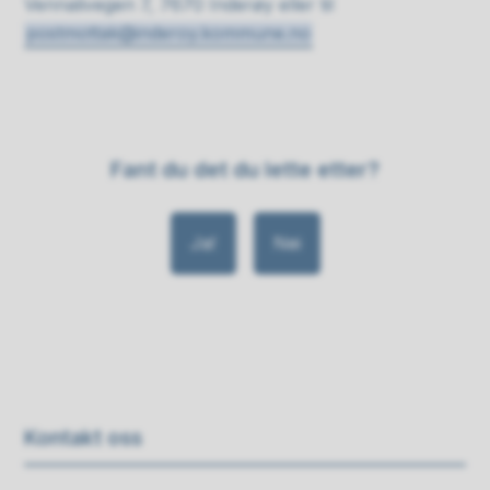
Vennalivegen 7, 7670 Inderøy eller til
postmottak@inderoy.kommune.no
Fant du det du lette etter?
Ja
Nei
Kontakt oss