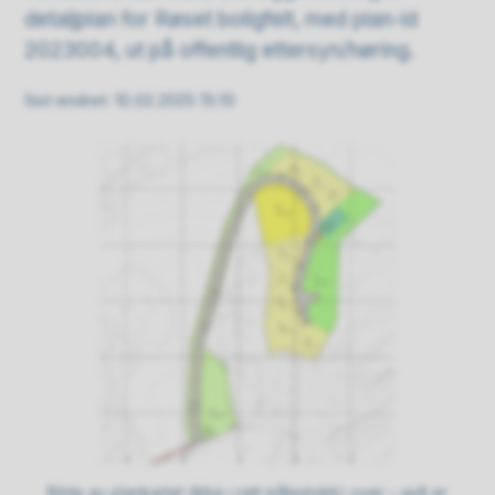
detaljplan for Røset boligfelt, med plan-id
2023004, ut på offentlig ettersyn/høring.
Sist endret
10.02.2025 15:10
Bilde av plankartet (ikke i rett målestokk) over – gult er