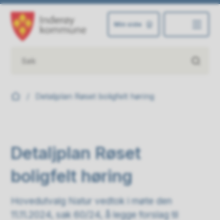
Min side
Inderøy kommune
Du er her:
Detaljplan Røset boligfelt høring
Detaljplan Røset
boligfelt høring
Hovedutvalg Natur vedtok i møte den
11.11.2024, sak 60/24, å legge forslag til