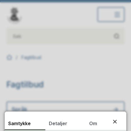
Inderøy ungdomsskole
Du er her:
Fagtilbud
Fagtilbud
Språk
Samtykke
Detaljer
Om
Valgfag