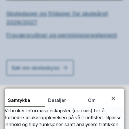
Skoledager og fridager for skoleåret
2026/2027
Fraværsrutiner og permisjonsreglement
Søk om skoleskyss
Samtykke
Detaljer
Om
Hovedmeny
Vi bruker informasjonskapsler (cookies) for å
forbedre brukeropplevelsen på vårt nettsted, tilpasse
innhold og tilby funksjoner samt analysere trafikken
Om skolen