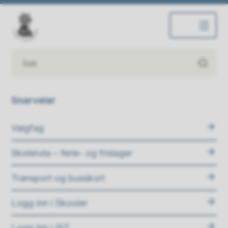
Inderøy ungdomsskole
Snarveier
Valgfag
Skoleruta – ferie- og fridager
Transport og busskort
Logg inn i Skooler
Logg inn i IST