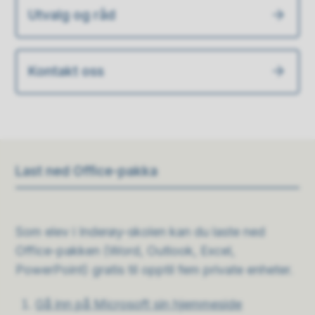
Utvalg og råd
Kontakt oss
Last ned Office-pakka
Som elev i Inderøy-skolen kan du laste ned
Office-pakken (Word, Outlook, Excel,
PowerPoint) gratis til opptil fem private enheter.
Gå inn på Microsoft sin hjemmeside