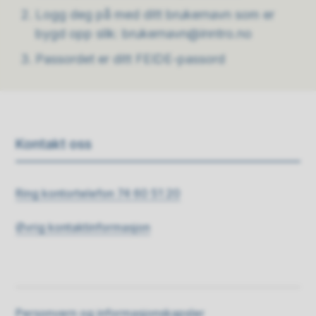
Logg deg på med ditt brukernavn som er
bygd opp slik: brukernavn@inntro.no
Passordet er ditt FEIDE-passord
Kontakt oss
Ring kontortelefon 74 60 51 20
Øvrig kontaktinformasjon
Personvern og informasjonskapsler