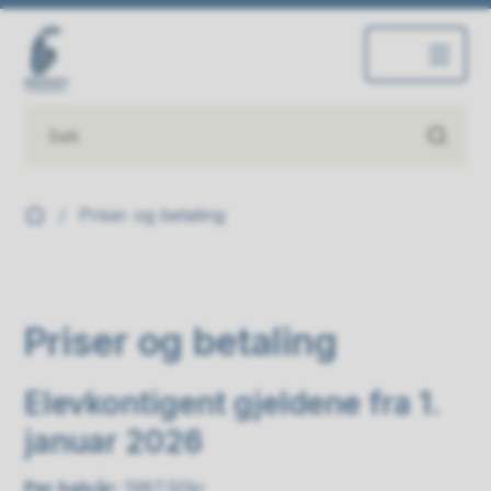
Inderøy kulturskole
Du er her:
Priser og betaling
Priser og betaling
Elevkontigent gjeldene fra 1.
januar 2026
Per halvår:
1987,50kr