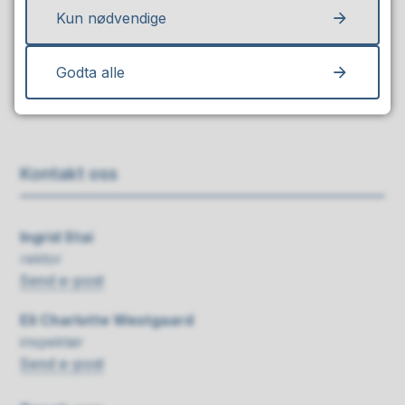
Ja
Nei
Kun nødvendige
Godta alle
Kontakt oss
Ingrid Stai
rektor
Send e-post
Eli Charlotte Westgaard
inspektør
Send e-post