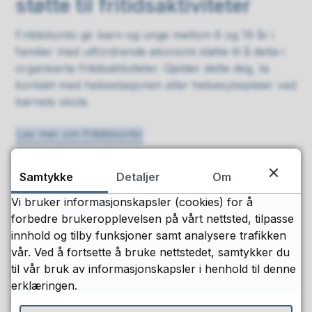
støtte til fritidsaktiviteter
Fritidskonto gir barn og unge mellom 6 og 19 år i
familier med utfordrende økonomi støtte til å delta i
organiserte fritidsaktiviteter. Gjelder dette deg, ta
kontakt med helsestasjonen eller helsesykepleier ved
barnets skole.
Les mer om fritidskonto
Samtykke
Detaljer
Om
Publisert
04.01.2023 20:54
Sist endret
09.06.2026 12:46
Vi bruker informasjonskapsler (cookies) for å
forbedre brukeropplevelsen på vårt nettsted, tilpasse
innhold og tilby funksjoner samt analysere trafikken
vår. Ved å fortsette å bruke nettstedet, samtykker du
til vår bruk av informasjonskapsler i henhold til denne
Fant du det du lette etter?
erklæringen.