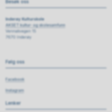
Besøk oss
Inderøy Kulturskole
AKSET kultur- og skolesamfunn
Vennalivegen 15
7670 Inderøy
Følg oss
Facebook
Instagram
Lenker