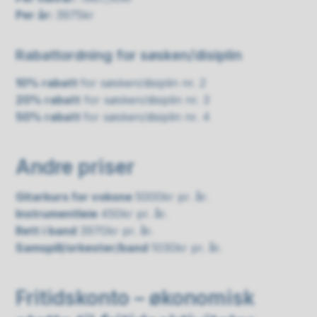
Per år:
3975kr
Rabattordning for søsken/disiplin
10% rabatt
for søsken/disiplin nr. 2
20% rabatt
for søsken/disiplin nr. 3
50% rabatt
for søsken/disiplin nr. 4
Andre priser
Gitarkurs for voksne
5000kr pr. år.
Instrumentleie
450kr pr. år.
Rett i band
3970kr pr. år.
Samspill/orkester/band
1030kr pr. år.
Fritidskonto – økonomisk