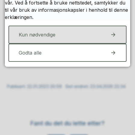
vår. Ved å fortsette å bruke nettstedet, samtykker du
Tilretteleggingen kan heller ikke være så omfattende
til vår bruk av informasjonskapsler i henhold til denne
at eleven ikke prøves i kompetansemålene i
erklæringen.
Læreplanverket i Kunnskapsløftet.
Dersom kompetansemålene har krav om skriftlig,
Kun nødvendige
muntlig eller praktiske ferdigheter er det ikke mulig å
legge til rette eksamen slik at eleven ikke får prøvd
Godta alle
disse ferdighetene, når en slik prøving er fastsatt i
eksamensformen for faget.
Publisert
22.01.2023 20:59
Sist endret
23.04.2026 22:34
Fant du det du lette etter?