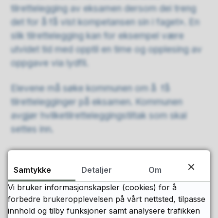
tilrettelegging av eksamen dersom dei treng
det for å få vist kompetansen sin i faget». En
slik tilrettelegging kan for eksempel være
utvidet tid med opptil en time og opplesing av
oppgave via lydfil.
Elevene må søke kommunen om å få
tilrettelegginger på eksamen. Kommunen
avgjør hvilketilretteleggingstiltak som skal
settes inn.
Samtykke
Detaljer
Om
Utgangspunktet er at all tilrettelegging skal være
Vi bruker informasjonskapsler (cookies) for å
basert på elevens behov. Tilretteleggingen skal ikke
forbedre brukeropplevelsen på vårt nettsted, tilpasse
føre til at eleven får fordeler fremfor elever som
innhold og tilby funksjoner samt analysere trafikken
ikke får en særskilt tilrettelagt eksamen.