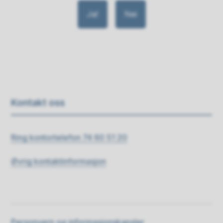
Ja
Nei
Kontakt oss
Ring kontortelefon 74 60 51 20
Øvrig kontaktinformasjon
Personvern og informasjonskapsler