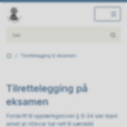
Inderøy ungdomsskole
Du er her:
Tilrettelegging til eksamen
Tilrettelegging på
eksamen
Forskrift til opplæringsloven § 9-34 sier blant
annet at «Elevar har rett til særskild